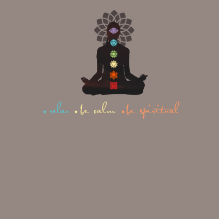
adipiscing elit, sed diam
nonummy nibh euismod
tincidunt ut laoreet dolore.
Phasellus viverra nulla ut
metus varius laoreet.
Aenean the secrece is to fill
most of the part with
amazing fillers imperdiet.
Pellentesque odio nisi,
euismod in, pharetra a,
ultricies in, diam. Sed arcu.
Cras consequat.
Pellentesque odio nisi,
euismod in, pharetra a,
ultricies in, diam.